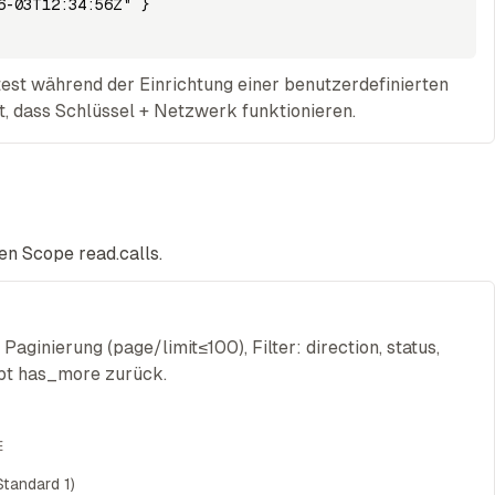
-03T12:34:56Z" }

st während der Einrichtung einer benutzerdefinierten
t, dass Schlüssel + Netzwerk funktionieren.
en Scope read.calls.
 Paginierung (page/limit≤100), Filter: direction, status,
bt has_more zurück.
E
Standard 1)