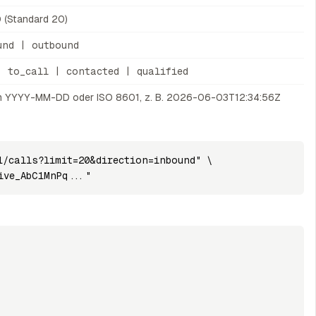
 (Standard 20)
und | outbound
| to_call | contacted | qualified
 YYYY-MM-DD oder ISO 8601, z. B. 2026-06-03T12:34:56Z
1/calls?limit=20&direction=inbound" \

ive_AbC1MnPq..."