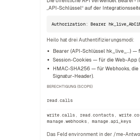
Die öffentliche API verwendet Bearer-T
„API-Schlüssel“ auf der Integrationsseit
Authorization: Bearer hk_live_AbC1
Heilo hat drei Authentifizierungsmodi:
Bearer (API-Schlüssel hk_live_…) — fü
Session-Cookies — für die Web-App (h
HMAC-SHA256 — für Webhooks, die He
Signatur-Header).
BERECHTIGUNG (SCOPE)
read.calls
write.calls, read.contacts, write.co
manage.webhooks, manage.api_keys
Das Feld environment in der /me-Antwor