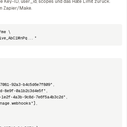
e Key-ID, user_id, scopes und das Rate Limit zurück.
on Zapier/Make.
me \

ive_AbC1MnPq..."
7081-92a3-b4c5d6e7f809",

d-8e9f-0a1b2c3d4e5f",

1e2f-4a3b-9c8d-7e6f5a4b3c2d",

nage.webhooks"],
