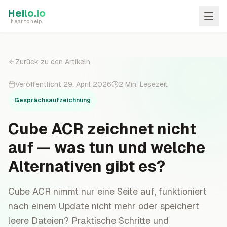
Skip to main content
Heilo.io
hear to help.
Zurück zu den Artikeln
Veröffentlicht
29. April 2026
2
Min. Lesezeit
Gesprächsaufzeichnung
Cube ACR zeichnet nicht
auf — was tun und welche
Alternativen gibt es?
Cube ACR nimmt nur eine Seite auf, funktioniert
nach einem Update nicht mehr oder speichert
leere Dateien? Praktische Schritte und