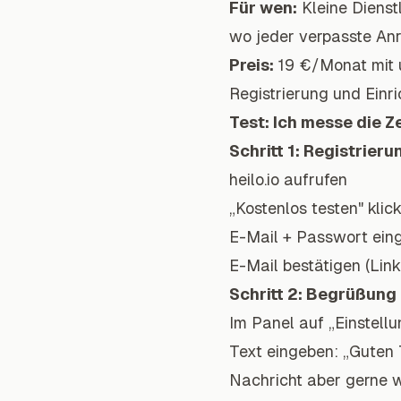
Für wen:
Kleine Dienst
wo jeder verpasste Anru
Preis:
19 €/Monat mit u
Registrierung und Einri
Test: Ich messe die Z
Schritt 1: Registrieru
heilo.io aufrufen
„Kostenlos testen" klic
E-Mail + Passwort ein
E-Mail bestätigen (Lin
Schritt 2: Begrüßung 
Im Panel auf „Einstell
Text eingeben:
„Guten T
Nachricht aber gerne we