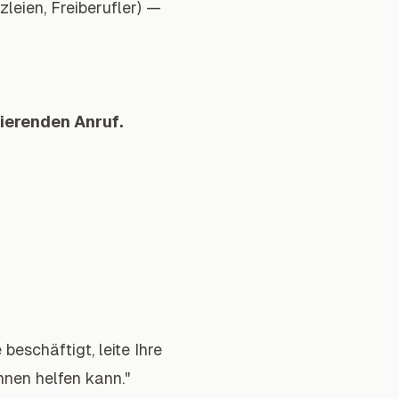
zlei
en, Freiberufler) —
nierenden Anruf.
 beschäftigt, leite Ihre
hnen helfen kann."