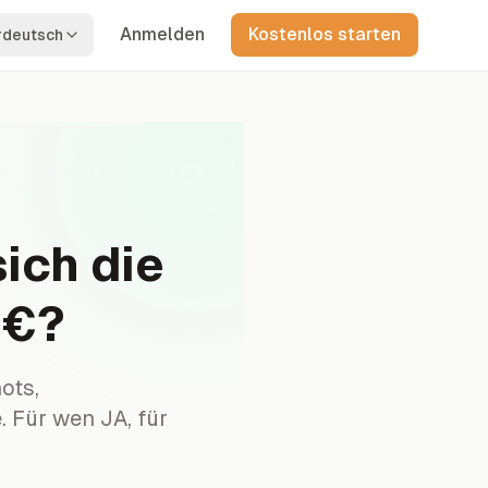
Anmelden
Kostenlos starten
rdeutsch
ich die
 €?
ots,
. Für wen JA, für