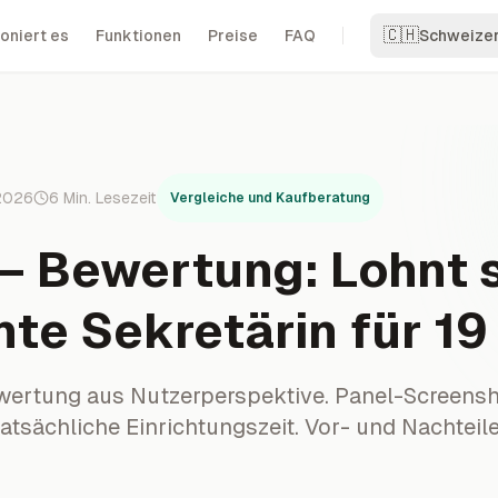
🇨🇭
oniert es
Funktionen
Preise
FAQ
Schweize
 2026
6
Min. Lesezeit
Vergleiche und Kaufberatung
 — Bewertung: Lohnt s
nte Sekretärin für 19
ewertung aus Nutzerperspektive. Panel-Screensh
tatsächliche Einrichtungszeit. Vor- und Nachteile