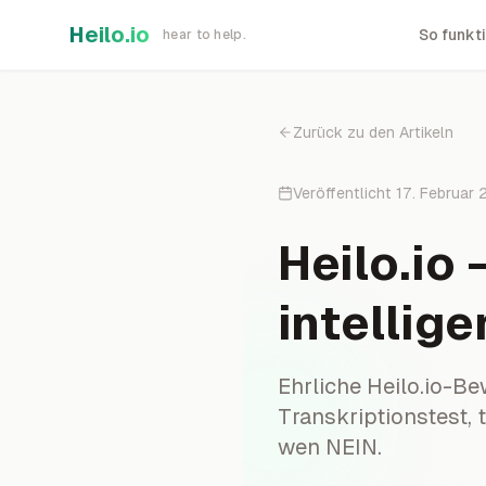
Skip to main content
Heilo.io
So funkti
hear to help.
Zurück zu den Artikeln
Veröffentlicht
17. Februar
Heilo.io
intellige
Ehrliche Heilo.io-B
Transkriptionstest, 
wen NEIN.