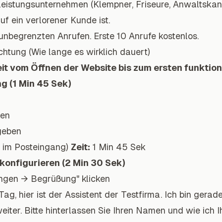
leistungsunternehmen (Klempner, Friseure,
Anwaltskan
f ein verlorener Kunde ist.
nbegrenzten Anrufen. Erste 10 Anrufe kostenlos.
chtung (Wie lange es wirklich dauert)
eit vom Öffnen der Website bis zum ersten funktio
ng (1 Min 45 Sek)
ken
geben
k im Posteingang)
Zeit:
1 Min 45 Sek
konfigurieren (2 Min 30 Sek)
ungen → Begrüßung" klicken
ag, hier ist der Assistent der Testfirma. Ich bin gerade
iter. Bitte hinterlassen Sie Ihren Namen und wie ich I