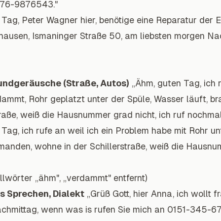
176-9876543."
Tag, Peter Wagner hier, benötige eine Reparatur der El
usen, Ismaninger Straße 50, am liebsten morgen Nac
rundgeräusche (Straße, Autos)
„Ähm, guten Tag, ich r
rdammt, Rohr geplatzt unter der Spüle, Wasser läuft, 
traße, weiß die Hausnummer grad nicht, ich ruf nochmal
Tag, ich rufe an weil ich ein Problem habe mit Rohr u
emanden, wohne in der Schillerstraße, weiß die Hausnum
lwörter „ähm", „verdammt" entfernt)
s Sprechen, Dialekt
„Grüß Gott, hier Anna, ich wollt
hmittag, wenn was is rufen Sie mich an 0151-345-678