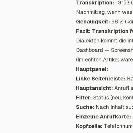
Transkription:
„Grüß 
Nachmittag, wenn was i
Genauigkeit:
98 % (ko
Fazit:
Transkription f
Dialekten kommt die in
Dashboard — Screensh
(Im echten Artikel wär
Hauptpanel:
Linke Seitenleiste:
Nav
Hauptansicht:
Anruflis
Filter:
Status (neu, kon
Suche:
Nach Inhalt suc
Einzelne Anrufkarte:
Kopfzeile:
Telefonnumm