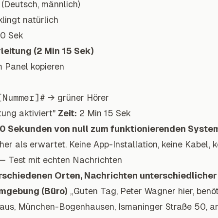
(Deutsch, männlich)
lingt natürlich
30 Sek
rleitung (2 Min 15 Sek)
 Panel kopieren
[Nummer]#
→ grüner Hörer
tung aktiviert"
Zeit:
2 Min 15 Sek
0 Sekunden von null zum funktionierenden Syste
er als erwartet. Keine App-Installation, keine Kabel, k
 — Test mit echten Nachrichten
rschiedenen Orten, Nachrichten unterschiedlicher 
Umgebung (Büro)
„Guten Tag, Peter Wagner hier, benö
 Haus, München-Bogenhausen, Ismaninger Straße 50, a