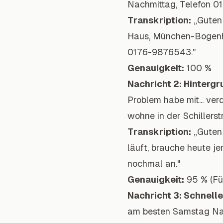
Nachmittag, Telefon 0
Transkription:
„Guten 
Haus, München-Bogenha
0176-9876543."
Genauigkeit:
100 %
Nachricht 2: Hinterg
Problem habe mit... ve
wohne in der Schillers
Transkription:
„Guten 
läuft, brauche heute j
nochmal an."
Genauigkeit:
95 % (Fül
Nachricht 3: Schnelle
am besten Samstag Nac