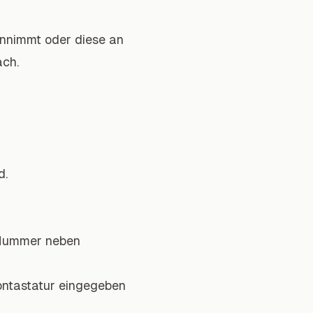
ennimmt oder diese an
ach.
d.
e Nummer neben
fontastatur eingegeben