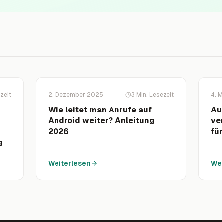
zeit
2. Dezember 2025
3
Min. Lesezeit
4. 
Wie leitet man Anrufe auf
Au
Android weiter? Anleitung
ve
2026
fü
g
Weiterlesen
We