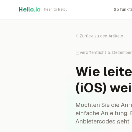
Skip to main content
Heilo.io
So funkti
hear to help.
Zurück zu den Artikeln
Veröffentlicht
5. Dezembe
Wie leit
(iOS) we
Möchten Sie die Anr
einfache Anleitung. 
Anbietercodes geht.