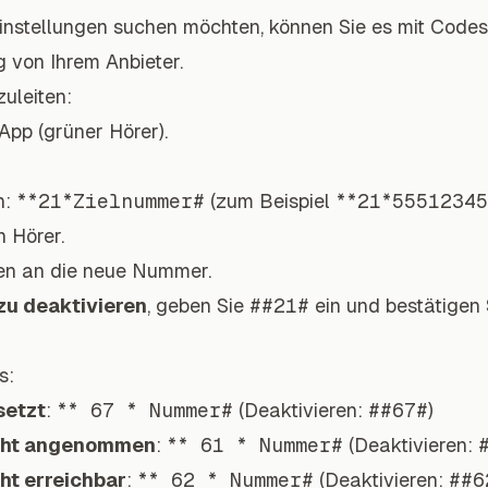
Einstellungen suchen möchten, können Sie es mit Codes
g von Ihrem Anbieter.
uleiten:
App (grüner Hörer).
n:
**21*Zielnummer#
(zum Beispiel
**21*5551234
 Hörer.
hen an die neue Nummer.
zu deaktivieren
, geben Sie
##21#
ein und bestätigen
s:
setzt
:
** 67 * Nummer#
(Deaktivieren:
##67#
)
cht angenommen
:
** 61 * Nummer#
(Deaktivieren:
ht erreichbar
:
** 62 * Nummer#
(Deaktivieren:
##6