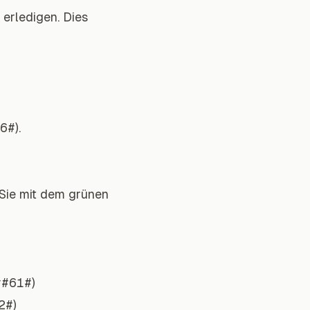
 erledigen. Dies
56#
).
 Sie mit dem grünen
##61#
)
2#
)