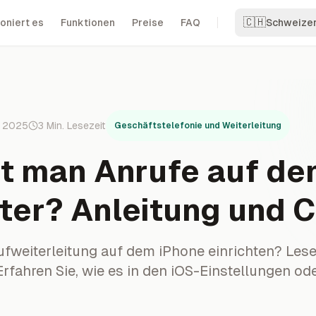
🇨🇭
oniert es
Funktionen
Preise
FAQ
Schweize
r 2025
3
Min. Lesezeit
Geschäftstelefonie und Weiterleitung
et man Anrufe auf d
iter? Anleitung und 
ufweiterleitung auf dem iPhone einrichten? Lese
Erfahren Sie, wie es in den iOS-Einstellungen od