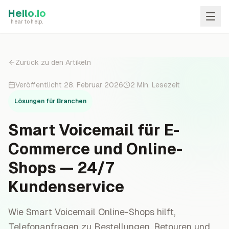
Skip to main content
Heilo.io
hear to help.
Zurück zu den Artikeln
Veröffentlicht
28. Februar 2026
2
Min. Lesezeit
Lösungen für Branchen
Smart Voicemail für E-
Commerce und Online-
Shops — 24/7
Kundenservice
Wie Smart Voicemail Online-Shops hilft,
Telefonanfragen zu Bestellungen, Retouren und