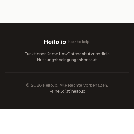
Heilo.io
hear to help.
Funktionen
Know How
Datenschutzrichtlinie
Nutzungsbedingungen
Kontakt
©
2026
Heilo.io.
Alle Rechte vorbehalten.
hello
[at]
heilo.io