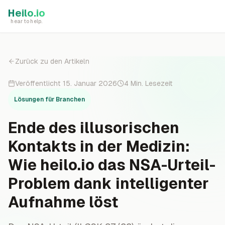
Skip to main content
Heilo.io
hear to help.
Zurück zu den Artikeln
Veröffentlicht
15. Januar 2026
4
Min. Lesezeit
Lösungen für Branchen
Ende des illusorischen
Kontakts in der Medizin:
Wie heilo.io das NSA-Urteil-
Problem dank intelligenter
Aufnahme löst