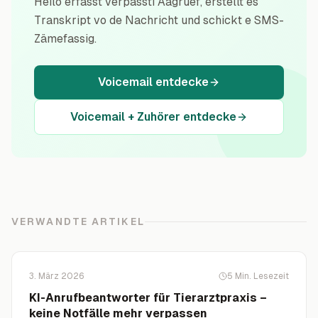
Heilo erfasst verpassti Aagrüef, erstellt es
Transkript vo de Nachricht und schickt e SMS-
Zämefassig.
Voicemail entdecke
Voicemail + Zuhörer entdecke
VERWANDTE ARTIKEL
3. März 2026
5
Min. Lesezeit
KI-Anrufbeantworter für Tierarztpraxis –
keine Notfälle mehr verpassen