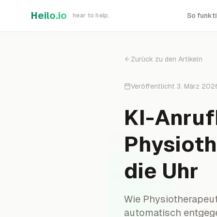
Skip to main content
Heilo.io
So funkti
hear to help.
Zurück zu den Artikeln
Veröffentlicht
3. März 202
KI-Anruf
Physioth
die Uhr
Wie Physiotherapeut
automatisch entgege