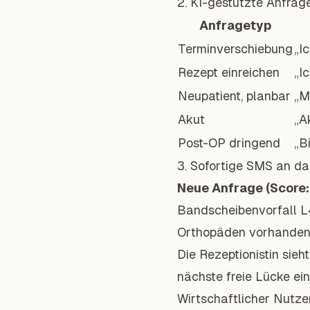
2. KI-gestützte Anfrage
Anfragetyp
Terminverschiebung
„I
Rezept einreichen
„I
Neupatient, planbar
„M
Akut
„A
Post-OP dringend
„B
3. Sofortige SMS an d
Neue Anfrage (Score:
Bandscheibenvorfall L
Orthopäden vorhanden
Die Rezeptionistin sie
nächste freie Lücke ei
Wirtschaftlicher Nutze