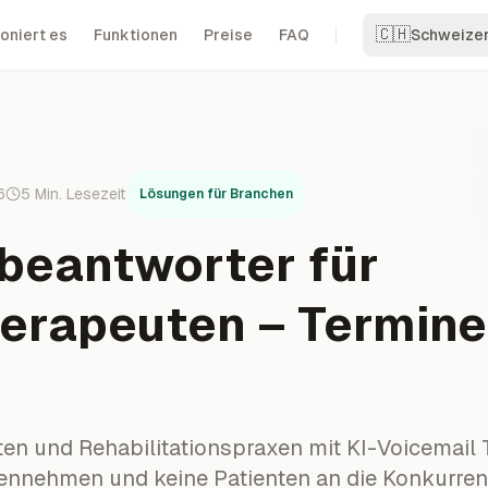
🇨🇭
oniert es
Funktionen
Preise
FAQ
Schweize
6
5
Min. Lesezeit
Lösungen für Branchen
beantworter für
erapeuten – Termine
en und Rehabilitationspraxen mit KI-Voicemail
nnehmen und keine Patienten an die Konkurrenz