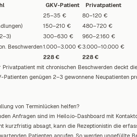
hl
GKV-Patient
Privatpatient
25–35 €
80–120 €
ndlungen)
150–210 €
480–720 €
2–3)
300–630 €
960–2.160 €
ron. Beschwerden
1.000–3.000 €
3.000–10.000 €
n
228 €
228 €
 Privatpatient mit chronischen Beschwerden deckt die 
V-Patienten genügen 2–3 gewonnene Neupatienten pro
Füllung von Terminlücken helfen?
tenden Anfragen sind im Heilo.io-Dashboard mit Kontak
nt kurzfristig absagt, kann die Rezeptionistin die erfa
wartenden Patienten anrufen. So werden ungefüllte B