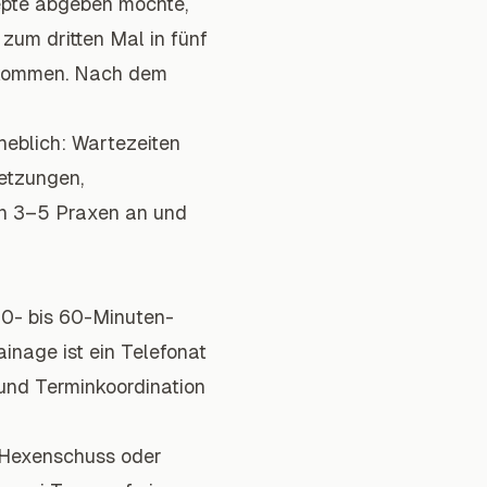
zepte abgeben möchte,
zum dritten Mal in fünf
bekommen. Nach dem
heblich: Wartezeiten
etzungen,
en 3–5 Praxen an und
20- bis 60-Minuten-
nage ist ein Telefonat
 und Terminkoordination
 Hexenschuss oder