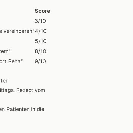
Score
3/10
e vereinbaren"
4/10
5/10
tern"
8/10
ort Reha"
9/10
uter
ittags. Rezept vom
n Patienten in die