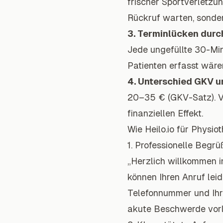
frischer Sportverletzu
Rückruf warten, sonder
3. Terminlücken durc
Jede ungefüllte 30-Min
Patienten erfasst wäre
4. Unterschied GKV u
20–35 € (GKV-Satz). V
finanziellen Effekt.
Wie Heilo.io für Physio
1. Professionelle Beg
„Herzlich willkommen i
können Ihren Anruf leid
Telefonnummer und Ihr 
akute Beschwerde vorli