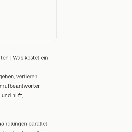
uten
|
Was kostet ein
ehen, verlieren
Anrufbeantworter
und hilft,
andlungen parallel.