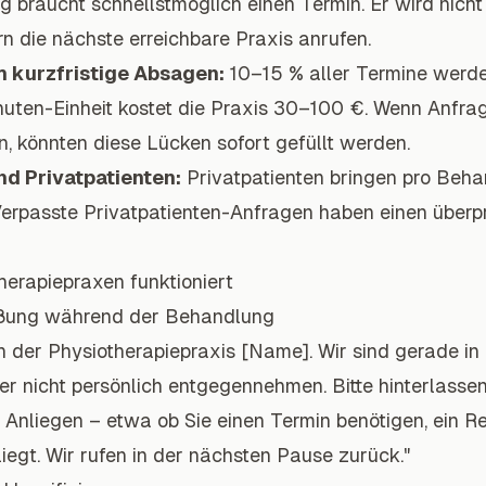
ng braucht schnellstmöglich einen Termin. Er wird nich
n die nächste erreichbare Praxis anrufen.
h kurzfristige Absagen:
10–15 % aller Termine werde
uten-Einheit kostet die Praxis 30–100 €. Wenn Anfra
n, könnten diese Lücken sofort gefüllt werden.
nd Privatpatienten:
Privatpatienten bringen pro Beh
erpasste Privatpatienten-Anfragen haben einen überp
therapiepraxen funktioniert
rüßung während der Behandlung
n der Physiotherapiepraxis [Name]. Wir sind gerade i
er nicht persönlich entgegennehmen. Bitte hinterlassen
Anliegen – etwa ob Sie einen Termin benötigen, ein R
egt. Wir rufen in der nächsten Pause zurück."