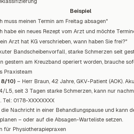
klassifizierung
Beispiel
ch muss meinen Termin am Freitag absagen"
ch habe ein neues Rezept vom Arzt und möchte Termin
ein Arzt hat KG verschrieben, wann haben Sie frei?"
kuter Bandscheibenvorfall, starke Schmerzen seit ges
in gestern am Kreuzband operiert worden, brauche sof
as Praxisteam
 8/10)
– Herr Braun, 42 Jahre, GKV-Patient (AOK). Ak
4/L5, seit 3 Tagen starke Schmerzen, kann nur nachm
. Tel: 0178-XXXXXXXX
ht die Nachricht in einer Behandlungspause und kann de
nplanen – oder auf die Absagen-Warteliste setzen.
n für Physiotherapiepraxen