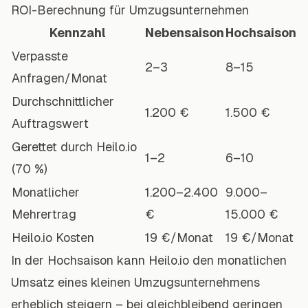
ROI-Berechnung für Umzugsunternehmen
Kennzahl
Nebensaison
Hochsaison
Verpasste
2–3
8–15
Anfragen/Monat
Durchschnittlicher
1.200 €
1.500 €
Auftragswert
Gerettet durch Heilo.io
1–2
6–10
(70 %)
Monatlicher
1.200–2.400
9.000–
Mehrertrag
€
15.000 €
Heilo.io Kosten
19 €/Monat
19 €/Monat
In der Hochsaison kann Heilo.io den monatlichen
Umsatz eines kleinen Umzugsunternehmens
erheblich steigern – bei gleichbleibend geringen