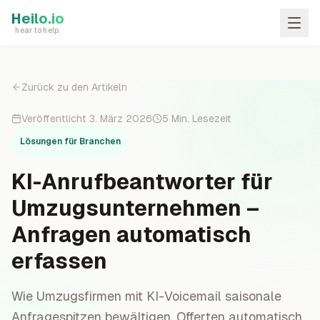
Skip to main content
Heilo.io
hear to help.
Zurück zu den Artikeln
Veröffentlicht
3. März 2026
5
Min. Lesezeit
Lösungen für Branchen
KI-Anrufbeantworter für
Umzugsunternehmen –
Anfragen automatisch
erfassen
Wie Umzugsfirmen mit KI-Voicemail saisonale
Anfragespitzen bewältigen, Offerten automatisch