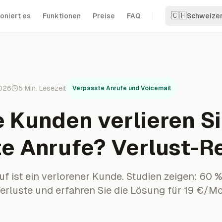
🇨🇭
oniert es
Funktionen
Preise
FAQ
Schweize
2026
5
Min. Lesezeit
Verpasste Anrufe und Voicemail
e Kunden verlieren S
e Anrufe? Verlust-R
f ist ein verlorener Kunde. Studien zeigen: 60 %
erluste und erfahren Sie die Lösung für 19 €/Mo