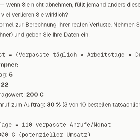
— wenn Sie nicht abnehmen, füllt jemand anders diese
iel verlieren Sie wirklich?
Formel zur Berechnung Ihrer realen Verluste. Nehmen Si
hner) und geben Sie Ihre Daten ein.
empner
:
Tag:
5
:
22
tragswert:
200 €
nruf zum Auftrag:
30 %
(3 von 10 bestellen tatsächlic
Tage = 110 verpasste Anrufe/Monat

000 € (potenzieller Umsatz)
