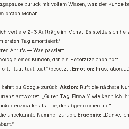
tagspause zurück mit vollem Wissen, was der Kunde b
m ersten Monat
ich verliere 2–3 Aufträge im Monat. Es stellte sich h
m ersten Tag amortisiert."
sten Anrufs — Was passiert
hologie eines Kunden, der ein Besetztzeichen hört:
rt: „tuut tuut tuut" (besetzt).
Emotion:
Frustration. „
kehrt zu Google zurück.
Aktion:
Ruft die nächste Num
rrenz antwortet: „Guten Tag, Firma Y, wie kann ich Ih
onkurrenzmarke als „die, die abgenommen hat".
 die unbekannte Nummer zurück.
Ergebnis:
„Danke, ich
bart."