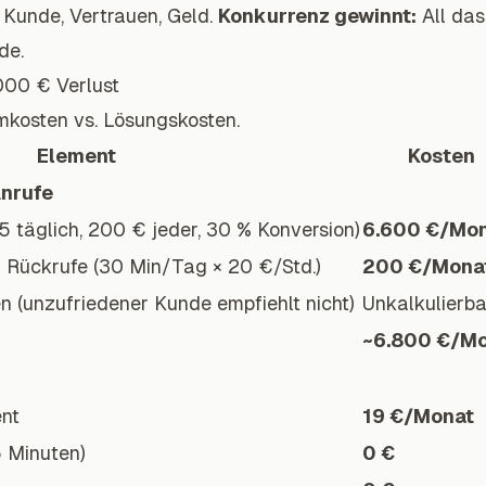
 Kunde, Vertrauen, Geld.
Konkurrenz gewinnt:
All das
de.
.000 € Verlust
mkosten vs. Lösungskosten.
Element
Kosten
Anrufe
 täglich, 200 € jeder, 30 % Konversion)
6.600 €/Mo
r Rückrufe (30 Min/Tag × 20 €/Std.)
200 €/Mona
 (unzufriedener Kunde empfiehlt nicht)
Unkalkulierba
~6.800 €/M
nt
19 €/Monat
5 Minuten)
0 €