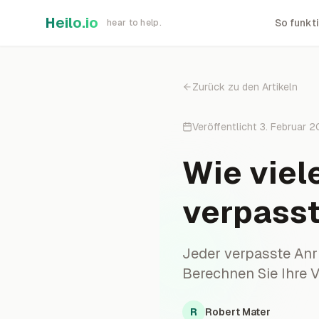
Skip to main content
Heilo.io
So funkti
hear to help.
Zurück zu den Artikeln
Veröffentlicht
3. Februar 
Wie viel
verpasst
Jeder verpasste Anru
Berechnen Sie Ihre V
R
Robert Mater