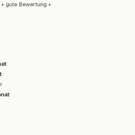
 + gute Bewertung +
nat
t
r
onat