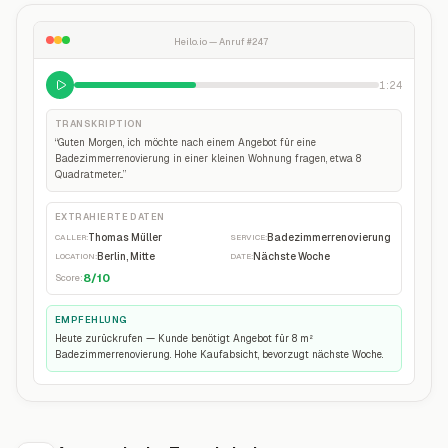
Heilo.io — Anruf #247
1:24
TRANSKRIPTION
“
Guten Morgen, ich möchte nach einem Angebot für eine
Badezimmerrenovierung in einer kleinen Wohnung fragen, etwa 8
Quadratmeter...
”
EXTRAHIERTE DATEN
Thomas Müller
Badezimmerrenovierung
CALLER
:
SERVICE
:
Berlin, Mitte
Nächste Woche
LOCATION
:
DATE
:
8
/10
Score:
EMPFEHLUNG
Heute zurückrufen — Kunde benötigt Angebot für 8 m²
Badezimmerrenovierung. Hohe Kaufabsicht, bevorzugt nächste Woche.