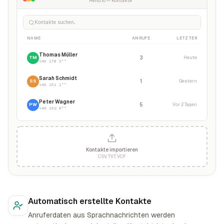
Heilo.io — Kontakte
Kontakte suchen...
NAME
ANRUFE
LETZTER
Thomas Müller
TM
3
Heute
+49 170 3**
Sarah Schmidt
SS
1
Gestern
+49 151 1**
Peter Wagner
PW
5
Vor 2 Tagen
+49 162 8**
Kontakte importieren
CSV, TXT, VCF
Automatisch erstellte Kontakte
Anruferdaten aus Sprachnachrichten werden