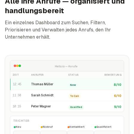
Alle Ihre Anrufe — organisiert und
handlungsbereit
Ein einzelnes Dashboard zum Suchen, Filtern,
Priorisieren und Verwalten jedes Anrufs, den Ihr
Unternehmen erhält.
Heilo.io — Anrufe
ZEIT
ANRUFER
STATUS
BEWERTUNG
12:45
Thomas Müller
8
/10
New
11:30
Sarah Schmidt
6
/10
To Call
10:15
Peter Wagner
9
/10
Qualified
TRICHTER
Neu
Rückruf
Kontaktiert
Qualifiziert