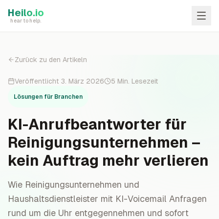
Skip to main content
Heilo.io
hear to help.
Zurück zu den Artikeln
Veröffentlicht
3. März 2026
5
Min. Lesezeit
Lösungen für Branchen
KI-Anrufbeantworter für
Reinigungsunternehmen –
kein Auftrag mehr verlieren
Wie Reinigungsunternehmen und
Haushaltsdienstleister mit KI-Voicemail Anfragen
rund um die Uhr entgegennehmen und sofort