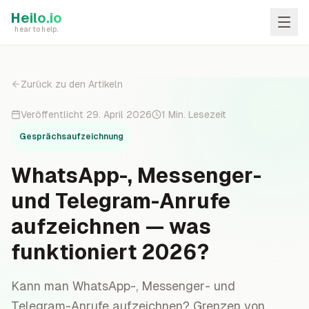
Skip to main content
Heilo.io
hear to help.
Zurück zu den Artikeln
Veröffentlicht
29. April 2026
1
Min. Lesezeit
Gesprächsaufzeichnung
WhatsApp-, Messenger-
und Telegram-Anrufe
aufzeichnen — was
funktioniert 2026?
Kann man WhatsApp-, Messenger- und
Telegram-Anrufe aufzeichnen? Grenzen von