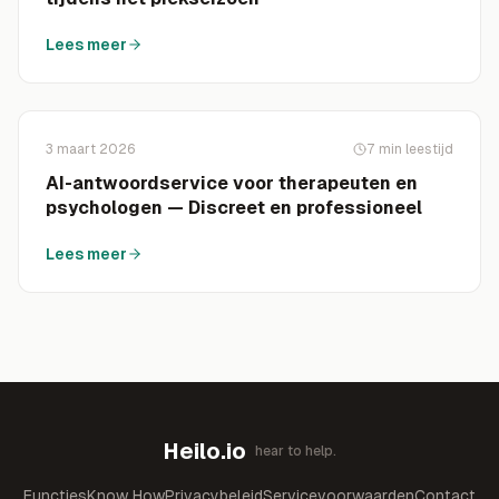
Lees meer
3 maart 2026
7
min leestijd
AI-antwoordservice voor therapeuten en
psychologen — Discreet en professioneel
Lees meer
Heilo.io
hear to help.
Functies
Know How
Privacybeleid
Servicevoorwaarden
Contact