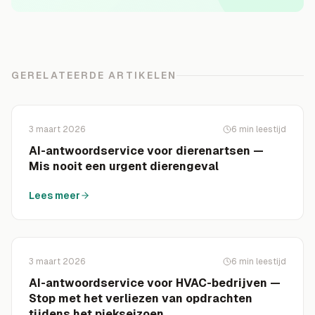
GERELATEERDE ARTIKELEN
3 maart 2026
6
min leestijd
AI-antwoordservice voor dierenartsen —
Mis nooit een urgent dierengeval
Lees meer
3 maart 2026
6
min leestijd
AI-antwoordservice voor HVAC-bedrijven —
Stop met het verliezen van opdrachten
tijdens het piekseizoen