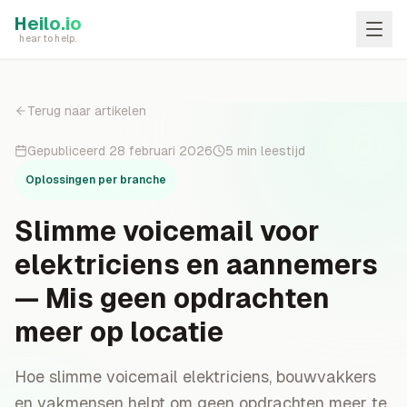
Skip to main content
Heilo.io
hear to help.
Terug naar artikelen
Gepubliceerd
28 februari 2026
5
min leestijd
Oplossingen per branche
Slimme voicemail voor
elektriciens en aannemers
— Mis geen opdrachten
meer op locatie
Hoe slimme voicemail elektriciens, bouwvakkers
en vakmensen helpt om geen opdrachten meer te