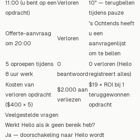
11:00 (u bent op een
Verloren
10" — terugbellen
opdracht)
tijdens pauze
's Ochtends heeft
Offerte-aanvraag
u een
Verloren
om 20:00
aanvragenlijst
om te bellen
5 oproepen tijdens
0
0 verloren (Heilo
8 uur werk
beantwoord
registreert alles)
Kosten van
$19 × ROI bij 1
$2.000 aan
verloren opdracht
teruggewonnen
verliezen
($400 × 5)
opdracht
Veelgestelde vragen
Werkt Heilo als ik geen bereik heb?
Ja — doorschakeling naar Heilo wordt