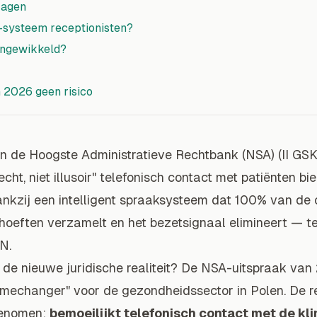
ragen
o-systeem receptionisten?
 ingewikkeld?
 2026 geen risico
n de Hoogste Administratieve Rechtbank (NSA) (II GSK
cht, niet illusoir" telefonisch contact met patiënten bi
ankzij een intelligent spraaksysteem dat 100% van de
hoeften verzamelt en het bezetsignaal elimineert — t
N.
r de nieuwe juridische realiteit? De NSA-uitspraak van 2
amechanger" voor de gezondheidssector in Polen. De r
ggenomen:
bemoeilijkt telefonisch contact met de kli