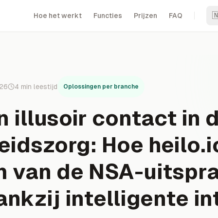

Hoe het werkt
Functies
Prijzen
FAQ
026
4
min leestijd
Oplossingen per branche
 illusoir contact in 
idszorg: Hoe heilo.i
m van de NSA-uitspr
ankzij intelligente i