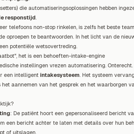
setters) die automatiseringsoplossingen hebben ingeze
e responstijd
.
er telefoons non-stop rinkelen, is zelfs het beste tea
 de oproepen te beantwoorden. In het licht van de nieu
e een potentiële wetsovertreding.
raatbot", het is een behoeften-intake-engine
edische instellingen vrezen automatisering. Onterecht
r een intelligent
intakesysteem
. Het systeem vervangt
s het aannemen van het gesprek en het waarborgen van
ktijk?
ting
: De patiënt hoort een gepersonaliseerd bericht va
een bericht achter te laten met details over hun beh
pt of uitslagen.