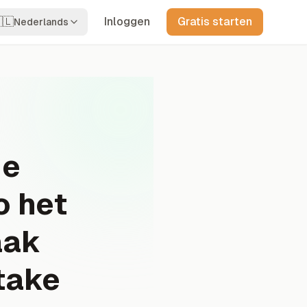
🇱
Inloggen
Gratis starten
Nederlands
de
o het
aak
ntake