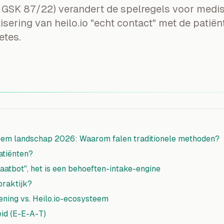
 GSK 87/22) verandert de spelregels voor medis
ering van heilo.io "echt contact" met de patië
etes.
teem landschap 2026: Waarom falen traditionele methoden?
atiënten?
praatbot", het is een behoeften-intake-engine
praktijk?
lening vs. Heilo.io-ecosysteem
eid (E-E-A-T)