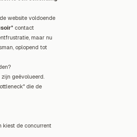
p de website voldoende
usoir"
contact
ntfrustratie, maar nu
dsman, oplopend tot
oden?
zijn geëvolueerd.
ottleneck" die de
n kiest de concurrent