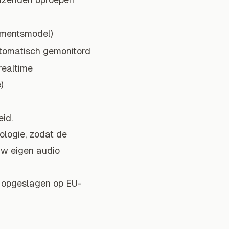
mentsmodel)
tomatisch gemonitord
realtime
)
eid.
logie, zodat de
uw eigen audio
 opgeslagen op EU-