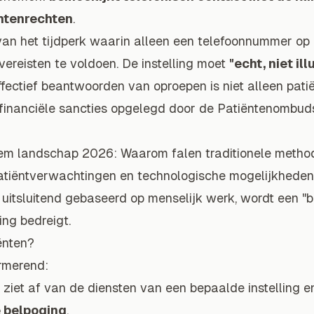
ëntenrechten
.
 van het tijdperk waarin alleen een telefoonnummer o
vereisten te voldoen. De instelling moet
"echt, niet ill
fectief beantwoorden van oproepen is niet alleen patië
p financiële sancties opgelegd door de Patiëntenombu
teem landschap 2026: Waarom falen traditionele meth
Patiëntverwachtingen en technologische mogelijkheden 
e, uitsluitend gebaseerd op menselijk werk, wordt een "b
ling bedreigt.
iënten?
armerend:
ziet af van de diensten van een bepaalde instelling e
e belpoging
.