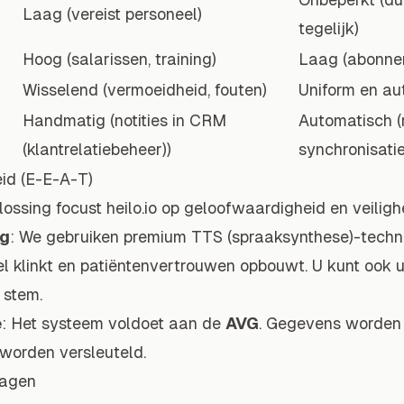
Laag (vereist personeel)
tegelijk)
Hoog (salarissen, training)
Laag (abonne
Wisselend (vermoeidheid, fouten)
Uniform en au
Handmatig (notities in CRM
Automatisch (
(klantrelatiebeheer))
synchronisatie
eid (E-E-A-T)
lossing focust heilo.io op geloofwaardigheid en veiligh
ng
: We gebruiken premium TTS (spraaksynthese)-techno
el klinkt en patiëntenvertrouwen opbouwt. U kunt ook 
 stem.
e
: Het systeem voldoet aan de
AVG
. Gegevens worden
worden versleuteld.
ragen