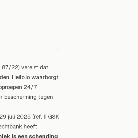
 87/22) vereist dat
eden. Heilo.io waarborgt
 oproepen 24/7
er bescherming tegen
9 juli 2025 (ref. II GSK
echtbank heeft
niek is een schending