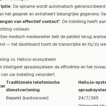
iptie
: De opname wordt automatisch getranscribeerd
van het gesprek en extraheert belangrijke gegevens. Va
rengen van effectief contact"
. De instelling heeft aa
chting voldaan.
 Een medisch medewerker belt de patiënt terug wanne
lind — het dashboard toont de transcriptie en hij/zij w
ening vs. Heilo.io-ecosysteem
n intelligent spraaksysteem de efficiëntie en het nivea
 van uw instelling verandert.
Traditionele telefonische
Heilo.io-syst
ter
dienstverlening
spraaksyste
Beperkt (kantooruren)
24/7/365
Onbeperkt (d