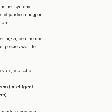
 en het systeem
nuit juridisch oogpunt
n de
er hij/zij een moment
eet precies wat de
u van juridische
eem (intelligent
em)
uizenden oproepen