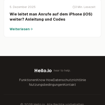
5. Dezember 2025
3
Min. Lesezeit
Wie leitet man Anrufe auf dem iPhone (iOS)
weiter? Anleitung und Codes
Weiterlesen
Heilo.io
hear to help.
Funktionen
Know How
Datenschutzrichtlinie
Nutzungsbedingungen
Kontakt
©
2026
Heilo.io.
Alle Rechte vorbehalten.