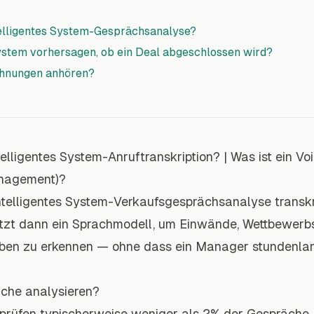
telligentes System-Gesprächsanalyse?
System vorhersagen, ob ein Deal abgeschlossen wird?
chnungen anhören?
telligentes System-Anruftranskription?
|
Was ist ein V
nagement)?
ntelligentes System-Verkaufsgesprächsanalyse transkr
tzt dann ein Sprachmodell, um Einwände, Wettbewer
ben zu erkennen — ohne dass ein Manager stundenla
che analysieren?
prüfen typischerweise weniger als 2% der Gespräche