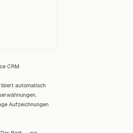
oice CRM
ibiert automatisch
bserwähnungen,
nge Aufzeichnungen
. Der Rest — wo