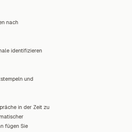
ten nach
le identifizieren
tstempeln und
räche in der Zeit zu
omatischer
n fügen Sie