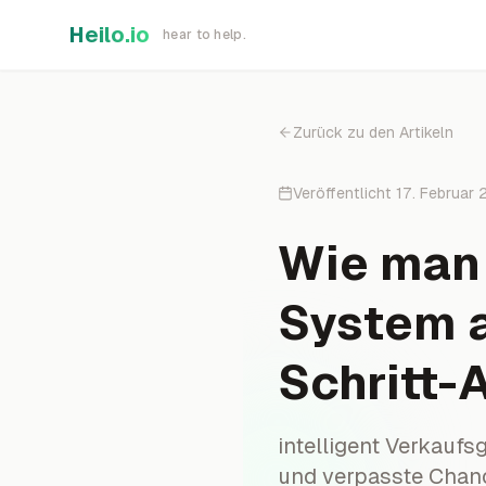
Skip to main content
Heilo.io
hear to help.
Zurück zu den Artikeln
Veröffentlicht
17. Februar
Wie man
System a
Schritt-
intelligent Verkaufs
und verpasste Chance