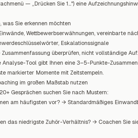
rachmenü — „Drücken Sie 1...") eine Aufzeichnungshin
ie, was Sie erkennen möchten
inwände, Wettbewerbserwähnungen, vereinbarte näch
werdeschlüsselwörter, Eskalationssignale
he Zusammenfassung überprüfen, nicht vollständige Au
e Analyse-Tool gibt Ihnen eine 3–5-Punkte-Zusammen
ste markierter Momente mit Zeitstempeln.
Coaching im großen Maßstab nutzen
20+ Gesprächen suchen Sie nach Mustern:
en am häufigsten vor? → Standardmäßiges Einwandb
en das niedrigste Zuhör-Verhältnis? → Coachen Sie si