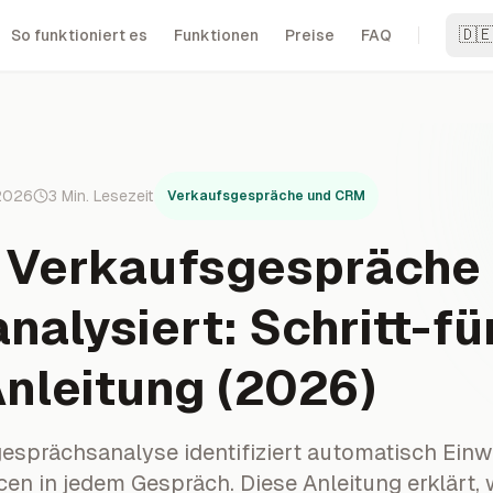
🇩
So funktioniert es
Funktionen
Preise
FAQ
 2026
3
Min. Lesezeit
Verkaufsgespräche und CRM
 Verkaufsgespräche 
nalysiert: Schritt-fü
Anleitung (2026)
gesprächsanalyse identifiziert automatisch Ein
n in jedem Gespräch. Diese Anleitung erklärt, w