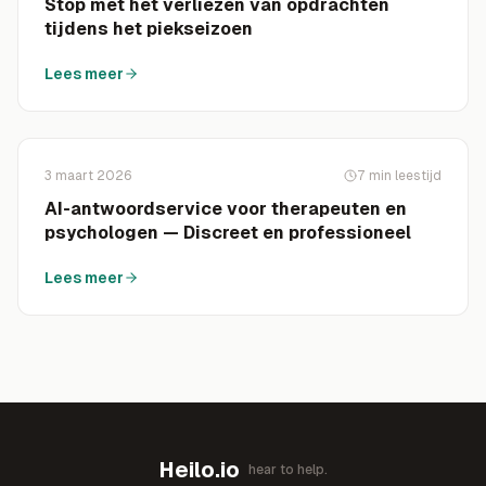
Stop met het verliezen van opdrachten
tijdens het piekseizoen
Lees meer
3 maart 2026
7
min leestijd
AI-antwoordservice voor therapeuten en
psychologen — Discreet en professioneel
Lees meer
Heilo.io
hear to help.