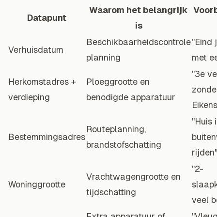
Waarom het belangrijk
Voorb
Datapunt
is
Beschikbaarheidscontrole
"Eind j
Verhuisdatum
planning
met e
"3e ve
Herkomstadres +
Ploeggrootte en
zonder
verdieping
benodigde apparatuur
Eikens
"Huis 
Routeplanning,
Bestemmingsadres
buiten
brandstofschatting
rijden
"2-
Vrachtwagengrootte en
Woninggrootte
slaap
tijdschatting
veel 
Extra apparatuur of
"Vleug