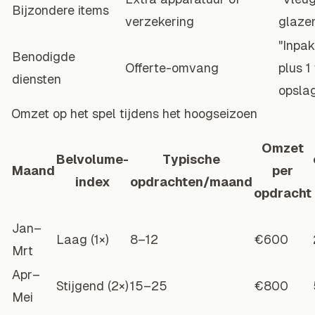
Bijzondere items
verzekering
glazen
"Inpa
Benodigde
Offerte-omvang
plus 
diensten
opsla
Omzet op het spel tijdens het hoogseizoen
Omzet
Belvolume-
Typische
Maand
per
index
opdrachten/maand
opdracht
Jan–
Laag (1×)
8–12
€600
Mrt
Apr–
Stijgend (2×)
15–25
€800
Mei