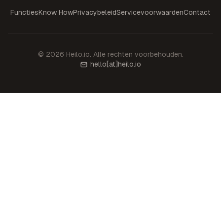
Functies
Know How
Privacybeleid
Servicevoorwaarden
Contact
©
2026
Heilo.io.
Alle rechten voorbehouden.
hello
[at]
heilo.io