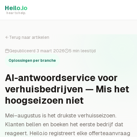
Skip to main content
Heilo.io
hear to help.
Terug naar artikelen
Gepubliceerd
3 maart 2026
5
min leestijd
Oplossingen per branche
AI-antwoordservice voor
verhuisbedrijven — Mis het
hoogseizoen niet
Mei–augustus is het drukste verhuisseizoen.
Klanten bellen en boeken het eerste bedrijf dat
reageert. Heilo.io registreert elke offerteaanvraag