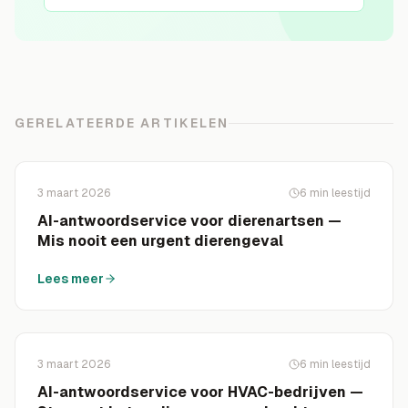
GERELATEERDE ARTIKELEN
3 maart 2026
6
min leestijd
AI-antwoordservice voor dierenartsen —
Mis nooit een urgent dierengeval
Lees meer
3 maart 2026
6
min leestijd
AI-antwoordservice voor HVAC-bedrijven —