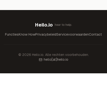
Heilo.io
hear to help.
Functies
Know How
Privacybeleid
Servicevoorwaarden
Contact
©
2026
Heilo.io.
Alle rechten voorbehouden.
hello
[at]
heilo.io