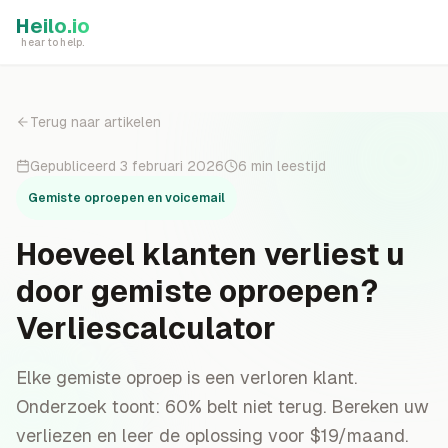
Skip to main content
Heilo.io
hear to help.
Terug naar artikelen
Gepubliceerd
3 februari 2026
6
min leestijd
Gemiste oproepen en voicemail
Hoeveel klanten verliest u
door gemiste oproepen?
Verliescalculator
Elke gemiste oproep is een verloren klant.
Onderzoek toont: 60% belt niet terug. Bereken uw
verliezen en leer de oplossing voor $19/maand.