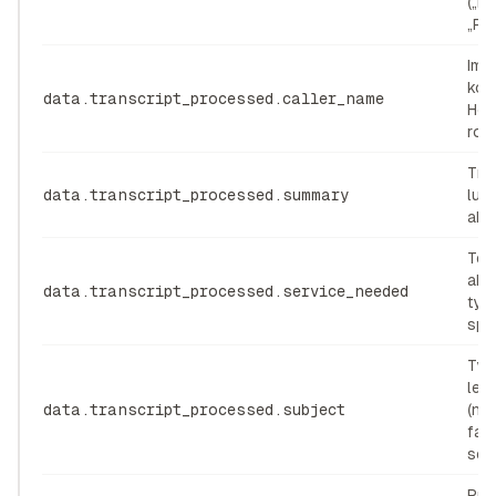
(„P
„Pr
Imi
kont
data.transcript_processed.caller_name
Heil
roz
Tre
data.transcript_processed.summary
lub 
akt
Tem
akt
data.transcript_processed.service_needed
tyt
spr
Tyt
lea
data.transcript_processed.subject
(na
fall
ser
Prio