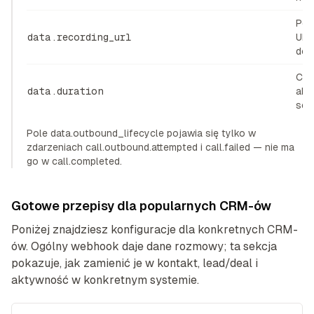
Pol
data.recording_url
URL 
do 
Cza
data.duration
akt
sek
Pole data.outbound_lifecycle pojawia się tylko w
zdarzeniach call.outbound.attempted i call.failed — nie ma
go w call.completed.
Gotowe przepisy dla popularnych CRM-ów
Poniżej znajdziesz konfiguracje dla konkretnych CRM-
ów. Ogólny webhook daje dane rozmowy; ta sekcja
pokazuje, jak zamienić je w kontakt, lead/deal i
aktywność w konkretnym systemie.