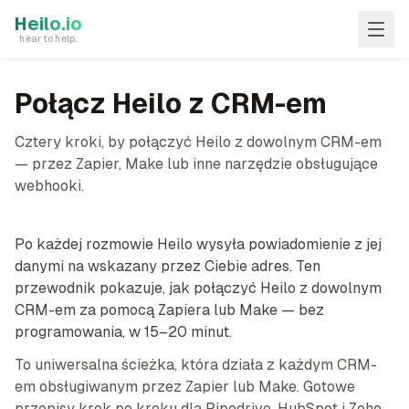
Skip to main content
Heilo.io
hear to help.
Połącz Heilo z CRM-em
Cztery kroki, by połączyć Heilo z dowolnym CRM-em
— przez Zapier, Make lub inne narzędzie obsługujące
webhooki.
Po każdej rozmowie Heilo wysyła powiadomienie z jej
danymi na wskazany przez Ciebie adres. Ten
przewodnik pokazuje, jak połączyć Heilo z dowolnym
CRM-em za pomocą Zapiera lub Make — bez
programowania, w 15–20 minut.
To uniwersalna ścieżka, która działa z każdym CRM-
em obsługiwanym przez Zapier lub Make. Gotowe
przepisy krok po kroku dla Pipedrive, HubSpot i Zoho