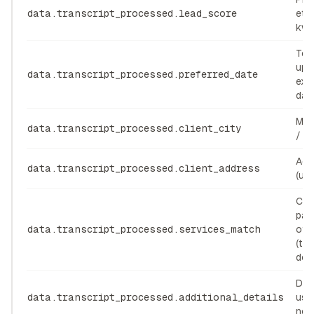
data.transcript_processed.lead_score
etyk
kwal
Ter
up 
data.transcript_processed.preferred_date
exp
dat
Mia
data.transcript_processed.client_city
/ p
Adr
data.transcript_processed.client_address
(uli
Czy
pas
data.transcript_processed.services_match
ofe
(tr
do k
Dod
data.transcript_processed.additional_details
ust
not