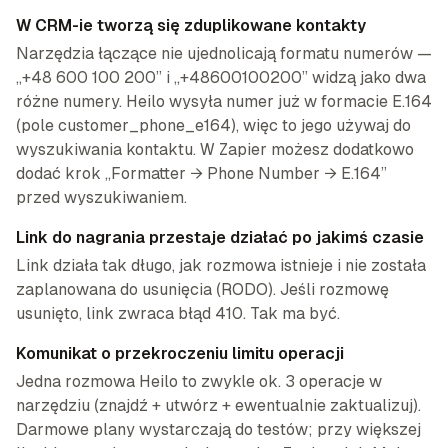
W CRM-ie tworzą się zduplikowane kontakty
Narzędzia łączące nie ujednolicają formatu numerów —
„+48 600 100 200” i „+48600100200” widzą jako dwa
różne numery. Heilo wysyła numer już w formacie E.164
(pole customer_phone_e164), więc to jego używaj do
wyszukiwania kontaktu. W Zapier możesz dodatkowo
dodać krok „Formatter → Phone Number → E.164”
przed wyszukiwaniem.
Link do nagrania przestaje działać po jakimś czasie
Link działa tak długo, jak rozmowa istnieje i nie została
zaplanowana do usunięcia (RODO). Jeśli rozmowę
usunięto, link zwraca błąd 410. Tak ma być.
Komunikat o przekroczeniu limitu operacji
Jedna rozmowa Heilo to zwykle ok. 3 operacje w
narzędziu (znajdź + utwórz + ewentualnie zaktualizuj).
Darmowe plany wystarczają do testów; przy większej