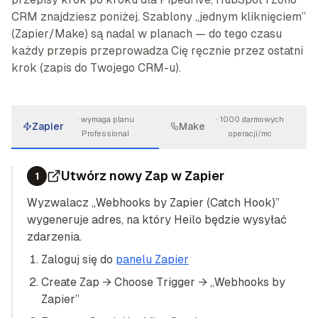
CRM znajdziesz poniżej. Szablony „jednym kliknięciem”
(Zapier/Make) są nadal w planach — do tego czasu
każdy przepis przeprowadza Cię ręcznie przez ostatni
krok (zapis do Twojego CRM-u).
·
wymaga planu
·
1000 darmowych
Zapier
Make
Professional
operacji/mc
Utwórz nowy Zap w Zapier
1
Wyzwalacz „Webhooks by Zapier (Catch Hook)”
wygeneruje adres, na który Heilo będzie wysyłać
zdarzenia.
Zaloguj się do
panelu Zapier
Create Zap → Choose Trigger → „Webhooks by
Zapier”