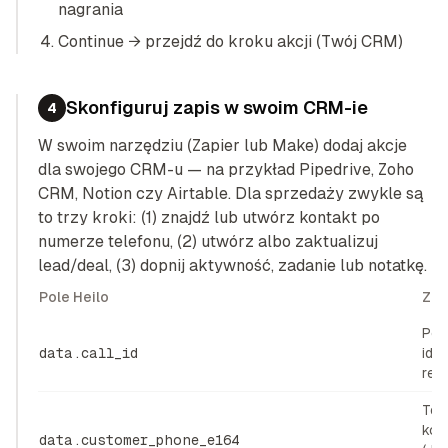
nagrania
Continue → przejdź do kroku akcji (Twój CRM)
Skonfiguruj zapis w swoim CRM-ie
4
W swoim narzędziu (Zapier lub Make) dodaj akcje
dla swojego CRM-u — na przykład Pipedrive, Zoho
CRM, Notion czy Airtable. Dla sprzedaży zwykle są
to trzy kroki: (1) znajdź lub utwórz kontakt po
numerze telefonu, (2) utwórz albo zaktualizuj
lead/deal, (3) dopnij aktywność, zadanie lub notatkę.
Pole Heilo
Zma
Pol
data.call_id
iden
refe
Tel
kon
data.customer_phone_e164