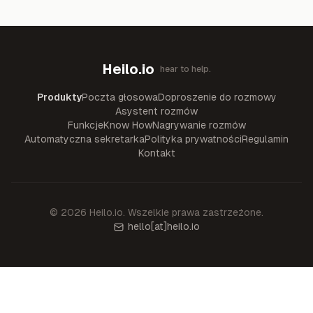
Heilo.io
hear to help.
Produkty
Poczta głosowa
Doproszenie do rozmowy
Asystent rozmów
Funkcje
Know How
Nagrywanie rozmów
Automatyczna sekretarka
Polityka prywatności
Regulamin
Kontakt
©
2026
Heilo.io.
Wszelkie prawa zastrzeżone.
hello
[at]
heilo.io