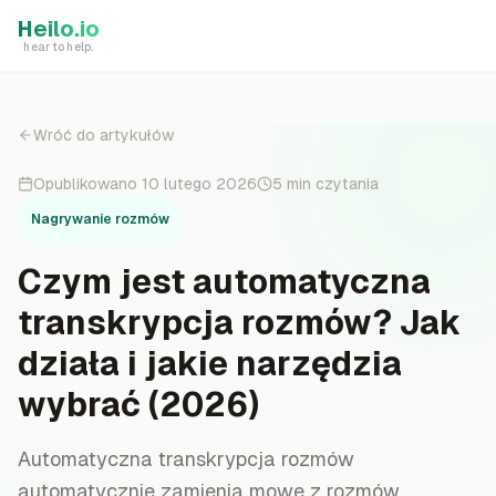
Skip to main content
Heilo.io
hear to help.
Wróć do artykułów
Opublikowano
10 lutego 2026
5
min czytania
Nagrywanie rozmów
Czym jest automatyczna
transkrypcja rozmów? Jak
działa i jakie narzędzia
wybrać (2026)
Automatyczna transkrypcja rozmów
automatycznie zamienia mowę z rozmów