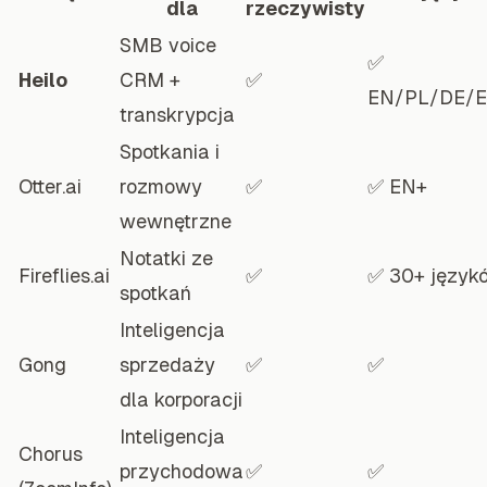
dla
rzeczywisty
SMB voice
✅
Heilo
CRM +
✅
EN/PL/DE/E
transkrypcja
Spotkania i
Otter.ai
rozmowy
✅
✅ EN+
wewnętrzne
Notatki ze
Fireflies.ai
✅
✅ 30+ język
spotkań
Inteligencja
Gong
sprzedaży
✅
✅
dla korporacji
Inteligencja
Chorus
przychodowa
✅
✅