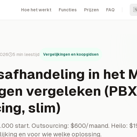

Hoe het werkt
Functies
Prijzen
FAQ
2026
5
min leestijd
Vergelijkingen en koopgidsen
afhandeling in het 
gen vergeleken (PBX
ing, slim)
4.000 start. Outsourcing: $600/maand. Heilo: $
ijking en voor wie welke oplossing.