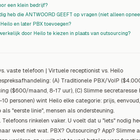
or een klein bedrijf?
odig heb die ANTWOORD GEEFT op vragen (niet alleen opne
 Heilo en later PBX toevoegen?
erkelijk door Heilo te kiezen in plaats van outsourcing?
s. vaste telefoon
|
Virtuele receptionist vs. Heilo
spreksafhandeling: (A) Traditionele PBX/VoIP ($4.00
cing ($600/maand, 8-17 uur), (C) Slimme secretaresse
10 personen) wint Heilo elke categorie: prijs, eenvoud
 als "eerste linie", mensen als ondersteuning.
. Telefoons rinkelen vaker. U voelt dat u "iets" nodig he
maar weet niet wat. PBX? Outsourcing? App? Slimme a