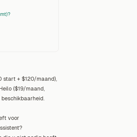
emt)?
0 start + $120/maand),
 Heilo ($19/maand,
, beschikbaarheid.
eft voor
ssistent?