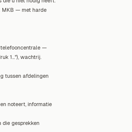
 die u niet nodig heeft.
het MKB — met harde
) telefooncentrale —
 1..."), wachtrij.
g tussen afdelingen
en noteert, informatie
 die gesprekken