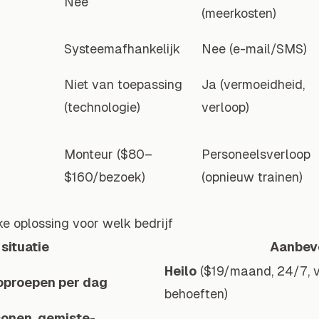
Nee
(meerkosten)
Systeemafhankelijk
Nee (e-mail/SMS)
Niet van toepassing
Ja (vermoeidheid,
(technologie)
verloop)
Monteur ($80–
Personeelsverloop
$160/bezoek)
(opnieuw trainen)
ke oplossing voor welk bedrijf
situatie
Aanbev
Heilo
($19/maand, 24/7, 
oproepen per dag
behoeften)
sonen, gemiste-