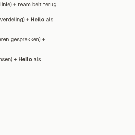
inie) + team belt terug
verdeling) +
Heilo
als
ren gesprekken) +
nsen) +
Heilo
als