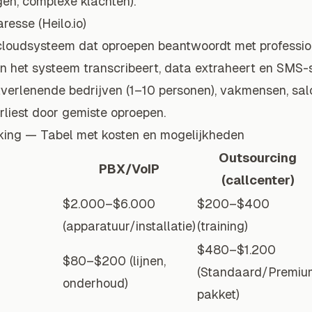
en, complexe klachten).
resse (Heilo.io)
 cloudsysteem dat oproepen beantwoordt met professio
en het systeem transcribeert, data extraheert en SMS-
tverlenende bedrijven (1–10 personen), vakmensen, sal
rliest door gemiste oproepen.
jking — Tabel met kosten en mogelijkheden
Outsourcing
PBX/VoIP
(callcenter)
$2.000–$6.000
$200–$400
(apparatuur/installatie)
(training)
$480–$1.200
$80–$200 (lijnen,
(Standaard/Premiu
onderhoud)
pakket)