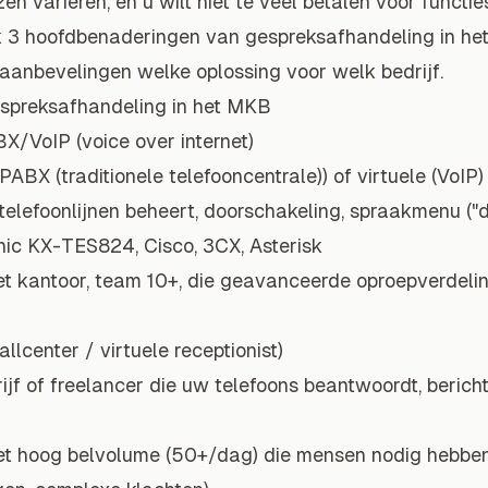
en variëren, en u wilt niet te veel betalen voor functies
jk ik 3 hoofdbenaderingen van gespreksafhandeling in 
 aanbevelingen welke oplossing voor welk bedrijf.
spreksafhandeling in het MKB
BX/VoIP (voice over internet)
ABX (traditionele telefooncentrale)) of virtuele (VoIP
lefoonlijnen beheert, doorschakeling, spraakmenu ("druk
c KX-TES824, Cisco, 3CX, Asterisk
t kantoor, team 10+, die geavanceerde oproepverdelin
llcenter / virtuele receptionist)
jf of freelancer die uw telefoons beantwoordt, bericht
t hoog belvolume (50+/dag) die mensen nodig hebben