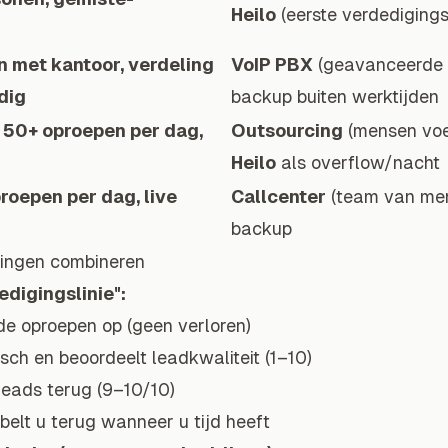
Heilo
(eerste verdedigingsl
n met kantoor, verdeling
VoIP PBX
(geavanceerde 
dig
backup buiten werktijden
, 50+ oproepen per dag,
Outsourcing
(mensen voe
Heilo
als overflow/nacht
oepen per dag, live
Callcenter
(team van me
backup
singen combineren
edigingslinie":
e oproepen op (geen verloren)
sch en beoordeelt leadkwaliteit (1–10)
leads terug (9–10/10)
belt u terug wanneer u tijd heeft