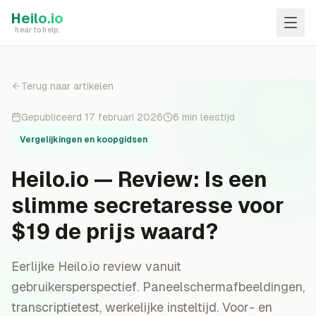
Skip to main content
Heilo.io
hear to help.
Terug naar artikelen
Gepubliceerd
17 februari 2026
6
min leestijd
Vergelijkingen en koopgidsen
Heilo.io — Review: Is een
slimme secretaresse voor
$19 de prijs waard?
Eerlijke Heilo.io review vanuit
gebruikersperspectief. Paneelschermafbeeldingen,
transcriptietest, werkelijke insteltijd. Voor- en