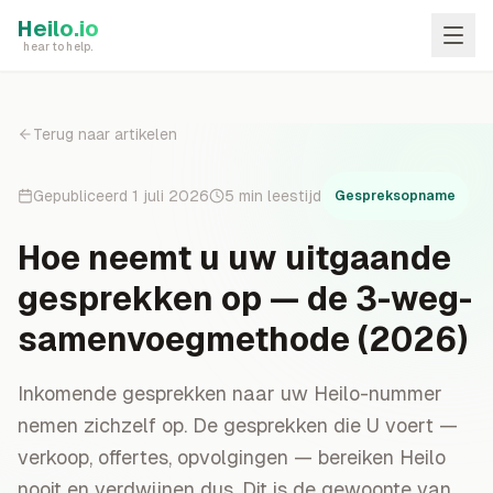
Skip to main content
Heilo.io
hear to help.
Terug naar artikelen
Gepubliceerd
1 juli 2026
5
min leestijd
Gespreksopname
Hoe neemt u uw uitgaande
gesprekken op — de 3-weg-
samenvoegmethode (2026)
Inkomende gesprekken naar uw Heilo-nummer
nemen zichzelf op. De gesprekken die U voert —
verkoop, offertes, opvolgingen — bereiken Heilo
nooit en verdwijnen dus. Dit is de gewoonte van