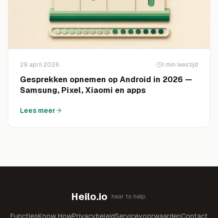
29 april 2026
1
min leestijd
Gesprekken opnemen op Android in 2026 —
Samsung, Pixel, Xiaomi en apps
Lees meer
Heilo.io
hear to help.
Functies
Know How
Privacybeleid
Servicevoorwaarden
Contact