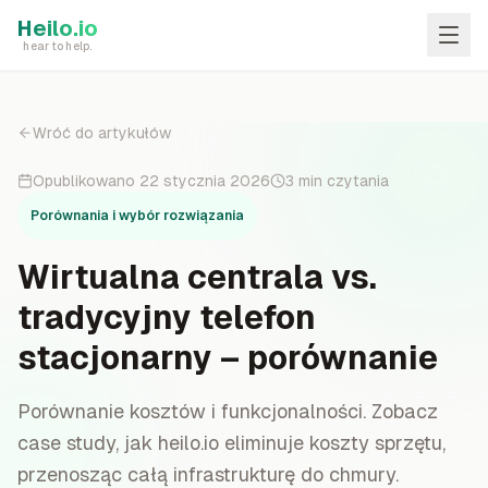
Skip to main content
Heilo.io
hear to help.
Wróć do artykułów
Opublikowano
22 stycznia 2026
3
min czytania
Porównania i wybór rozwiązania
Wirtualna centrala vs.
tradycyjny telefon
stacjonarny – porównanie
Porównanie kosztów i funkcjonalności. Zobacz
case study, jak heilo.io eliminuje koszty sprzętu,
przenosząc całą infrastrukturę do chmury.