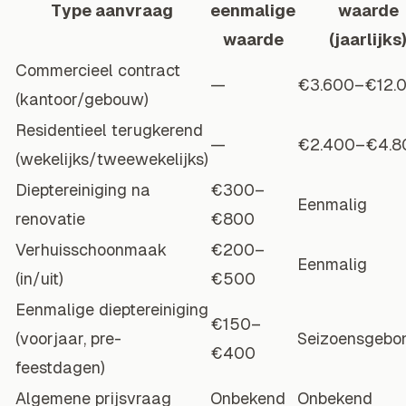
Type aanvraag
eenmalige
waarde
waarde
(jaarlijks
Commercieel contract
—
€3.600–€12.
(kantoor/gebouw)
Residentieel terugkerend
—
€2.400–€4.8
(wekelijks/tweewekelijks)
Dieptereiniging na
€300–
Eenmalig
renovatie
€800
Verhuisschoonmaak
€200–
Eenmalig
(in/uit)
€500
Eenmalige dieptereiniging
€150–
(voorjaar, pre-
Seizoensgebo
€400
feestdagen)
Algemene prijsvraag
Onbekend
Onbekend