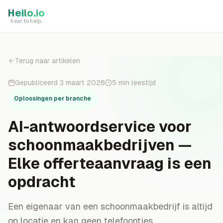
Skip to main content
Heilo.io
hear to help.
Terug naar artikelen
Gepubliceerd
3 maart 2026
5
min leestijd
Oplossingen per branche
AI-antwoordservice voor
schoonmaakbedrijven —
Elke offerteaanvraag is een
opdracht
Een eigenaar van een schoonmaakbedrijf is altijd
op locatie en kan geen telefoontjes