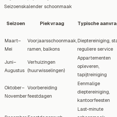
Seizoenskalender schoonmaak
Seizoen
Piekvraag
Typische aanvr
Maart–
Voorjaarsschoonmaak,
Dieptereiniging, st
Mei
ramen, balkons
reguliere service
Appartementen
Juni–
Verhuizingen
opleveren,
Augustus
(huurwisselingen)
tapijtreiniging
Eenmalige
Oktober–
Voorbereiding
dieptereiniging,
November
feestdagen
kantoorfeesten
Last-minute