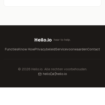
Heilo.io
hear to help.
Functies
Know How
Privacybeleid
Servicevoorwaarden
Contact
©
2026
Heilo.io.
Alle rechten voorbehouden.
hello
[at]
heilo.io