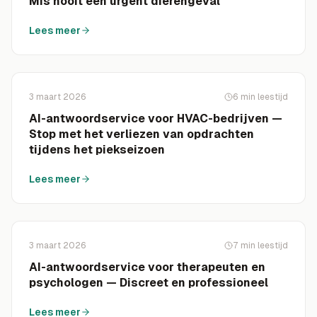
Mis nooit een urgent dierengeval
Lees meer
3 maart 2026
6
min leestijd
AI-antwoordservice voor HVAC-bedrijven —
Stop met het verliezen van opdrachten
tijdens het piekseizoen
Lees meer
3 maart 2026
7
min leestijd
AI-antwoordservice voor therapeuten en
psychologen — Discreet en professioneel
Lees meer