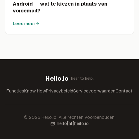
Android — wat te kiezen in plaats van
voicemail?
Lees meer
Heilo.io
hear to help.
Functies
Know How
Privacybeleid
Servicevoorwaarden
Contact
©
2026
Heilo.io.
Alle rechten voorbehouden.
hello
[at]
heilo.io