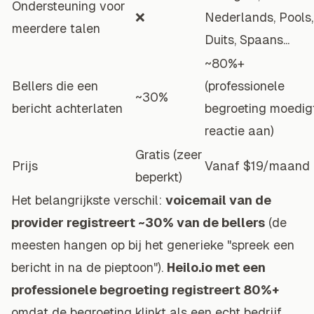
Ondersteuning voor
❌
Nederlands, Pools,
meerdere talen
Duits, Spaans...
~80%+
Bellers die een
(professionele
~30%
bericht achterlaten
begroeting moedig
reactie aan)
Gratis (zeer
Prijs
Vanaf $19/maand
beperkt)
Het belangrijkste verschil:
voicemail van de
provider registreert ~30% van de bellers
(de
meesten hangen op bij het generieke "spreek een
bericht in na de pieptoon").
Heilo.io met een
professionele begroeting registreert 80%+
omdat de begroeting klinkt als een echt bedrijf,