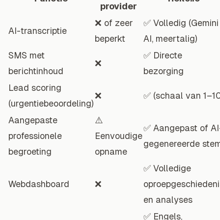
provider
❌ of zeer
✅ Volledig (Gemini
AI-transcriptie
beperkt
AI, meertalig)
SMS met
✅ Directe
❌
berichtinhoud
bezorging
Lead scoring
❌
✅ (schaal van 1–10
(urgentiebeoordeling)
Aangepaste
⚠️
✅ Aangepast of AI
professionele
Eenvoudige
gegenereerde ste
begroeting
opname
✅ Volledige
Webdashboard
❌
oproepgeschiedeni
en analyses
✅ Engels,