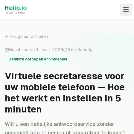
Skip to main content
Heilo.io
hear to help.
Terug naar artikelen
Gepubliceerd
3 maart 2026
6
min leestijd
Gemiste oproepen en voicemail
Virtuele secretaresse voor
uw mobiele telefoon — Hoe
het werkt en instellen in 5
minuten
Wilt u een zakelijke antwoordservice zonder
personeel aan te nemen of apparatuur te kopen?