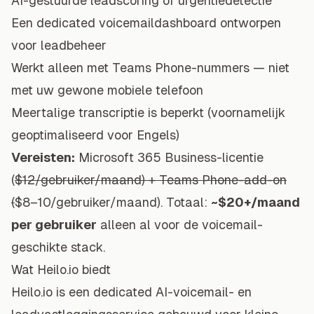
AI-gestuurde
leadscoring
of urgentiedetectie
Een dedicated voicemaildashboard ontworpen
voor leadbeheer
Werkt alleen met Teams Phone-nummers — niet
met uw gewone mobiele telefoon
Meertalige transcriptie is beperkt (voornamelijk
geoptimaliseerd voor Engels)
Vereisten:
Microsoft 365 Business-licentie
(
$12/gebruiker/maand) + Teams Phone-add-on
(
$8–10/gebruiker/maand). Totaal:
~$20+/maand
per gebruiker
alleen al voor de voicemail-
geschikte stack.
Wat Heilo.io biedt
Heilo.io is een dedicated AI-voicemail- en