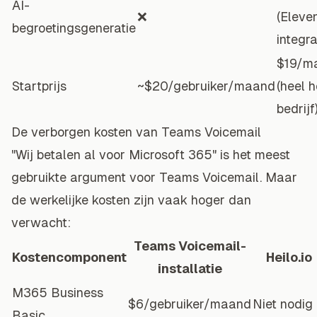
AI-
❌
(Eleve
begroetingsgeneratie
integra
$19/m
Startprijs
~$20/gebruiker/maand
(heel h
bedrijf
De verborgen kosten van Teams Voicemail
"Wij betalen al voor Microsoft 365" is het meest
gebruikte argument voor Teams Voicemail. Maar
de werkelijke kosten zijn vaak hoger dan
verwacht:
Teams Voicemail-
Kostencomponent
Heilo.io
installatie
M365 Business
$6/gebruiker/maand
Niet nodig
Basic