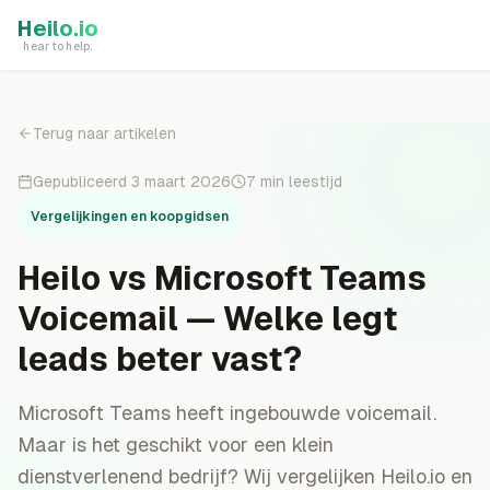
Skip to main content
Heilo.io
hear to help.
Terug naar artikelen
Gepubliceerd
3 maart 2026
7
min leestijd
Vergelijkingen en koopgidsen
Heilo vs Microsoft Teams
Voicemail — Welke legt
leads beter vast?
Microsoft Teams heeft ingebouwde voicemail.
Maar is het geschikt voor een klein
dienstverlenend bedrijf? Wij vergelijken Heilo.io en