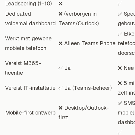
Leadscoring (1–10)
❌
✅
Dedicated
❌ (verborgen in
✅ Spec
voicemaildashboard
Teams/Outlook)
gebou
✅ Elke
Werkt met gewone
❌ Alleen Teams Phone
telefo
mobiele telefoon
doorsc
Vereist M365-
✅ Ja
❌ Nee
licentie
❌ 5 mi
Vereist IT-installatie
✅ Ja (Teams-beheer)
zelf in
✅ SMS
❌ Desktop/Outlook-
Mobile-first ontwerp
mobiel
first
dashb
✅