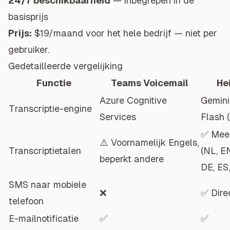
24/7 beschikbaarheid
— inbegrepen in de
basisprijs
Prijs:
$19/maand voor het hele bedrijf — niet per
gebruiker.
Gedetailleerde vergelijking
Functie
Teams Voicemail
Hei
Azure Cognitive
Gemini
Transcriptie-engine
Services
Flash (
✅ Meer
⚠️ Voornamelijk Engels,
Transcriptietalen
(NL, EN
beperkt andere
DE, ES, 
SMS naar mobiele
❌
✅ Dire
telefoon
E-mailnotificatie
✅
✅