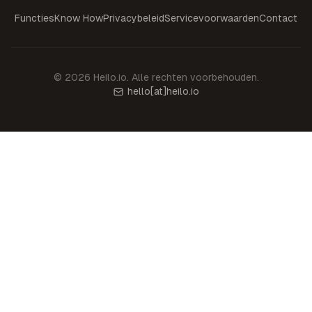
Functies
Know How
Privacybeleid
Servicevoorwaarden
Contact
©
2026
Heilo.io.
Alle rechten voorbehouden.
hello
[at]
heilo.io