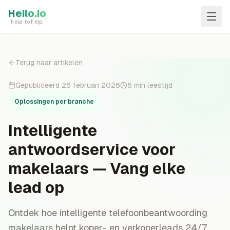
Skip to main content
Heilo.io
hear to help.
Terug naar artikelen
Gepubliceerd
26 februari 2026
5
min leestijd
Oplossingen per branche
Intelligente
antwoordservice voor
makelaars — Vang elke
lead op
Ontdek hoe intelligente telefoonbeantwoording
makelaars helpt koper- en verkoperleads 24/7