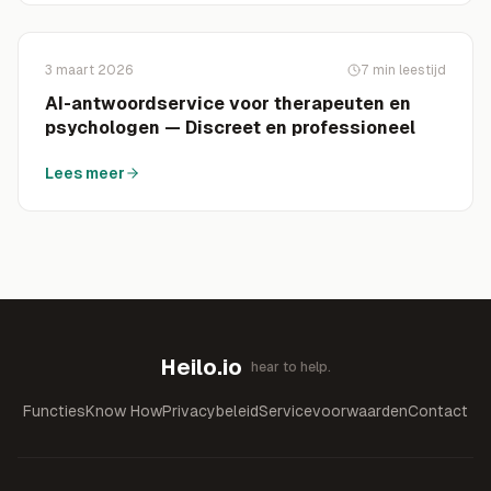
3 maart 2026
7
min leestijd
AI-antwoordservice voor therapeuten en
psychologen — Discreet en professioneel
Lees meer
Heilo.io
hear to help.
Functies
Know How
Privacybeleid
Servicevoorwaarden
Contact