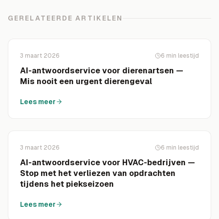
GERELATEERDE ARTIKELEN
3 maart 2026
6
min leestijd
AI-antwoordservice voor dierenartsen —
Mis nooit een urgent dierengeval
Lees meer
3 maart 2026
6
min leestijd
AI-antwoordservice voor HVAC-bedrijven —
Stop met het verliezen van opdrachten
tijdens het piekseizoen
Lees meer